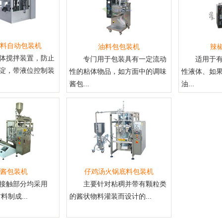
料自动包装机
油料包包装机
辣
体搅拌装置，防止
专门用于包装具有一定流动
适用于
淀，带液位控制装
性的粘体物品，如方面中的调味
性液体、如
酱包...
油...
酱包装机
仔鸡汤火锅底料包装机
接触部分均采用
主要针对粘稠并带有颗粒类
料制成...
的酱状物料灌装而设计的...