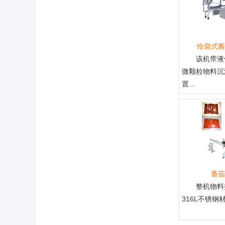
给袋式酱
该机带液
微颗粒物料沉
置...
番茄
整机物料
316L不锈钢材