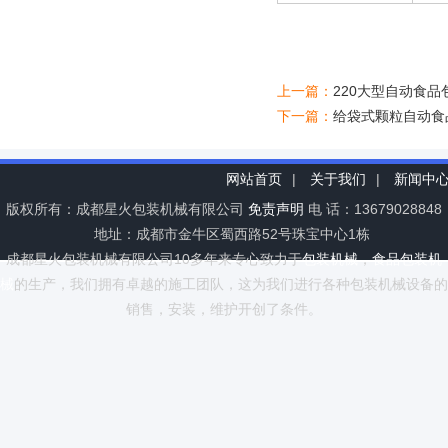
上一篇：
220大型自动食品
下一篇：
给袋式颗粒自动食
网站首页
|
关于我们
|
新闻中
版权所有：成都星火包装机械有限公司
免责声明
电 话：13679028848
地址：成都市金牛区蜀西路52号珠宝中心1栋
成都星火包装机械有限公司10多年来专心致力于
包装机械
，
食品包装机
械
的生产，我们拥有卓越的施工团队，这为我们进行各种包装机械设备的
销售，安装，维护开创了条件。