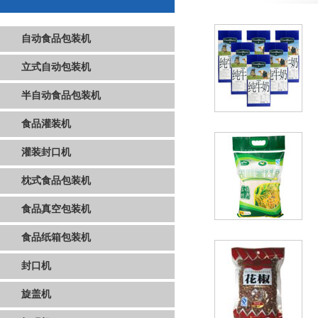
自动食品包装机
立式自动包装机
半自动食品包装机
食品灌装机
灌装封口机
枕式食品包装机
食品真空包装机
食品纸箱包装机
封口机
旋盖机