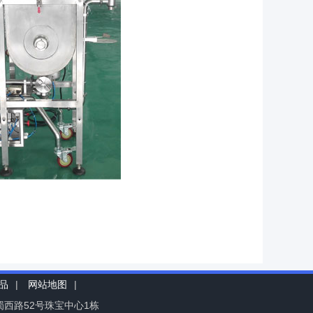
品
|
网站地图
|
区蜀西路52号珠宝中心1栋