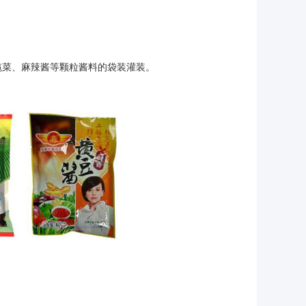
榄菜、麻辣酱等颗粒酱料的袋装灌装。