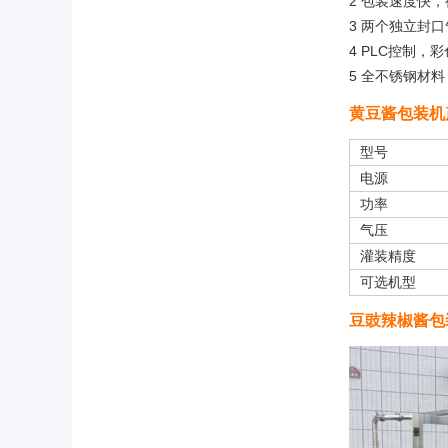
2 包装速度快，
3 两个独立封
4 PLC控制
5 全不锈钢材
黄豆酱包装机
型号
电源
功率
气压
灌装精度
可选机型
豆豉辣椒酱包