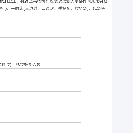
械的卫生。机器上与物料和包装袋接触的零部件均采用符合
链)、平面袋(三边封、四边封、手提袋、拉链袋)、纸袋等
链袋)、纸袋等复合袋.