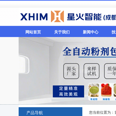
网站首页
关于我们
新闻中心
技
您当前位置为：
产品导航