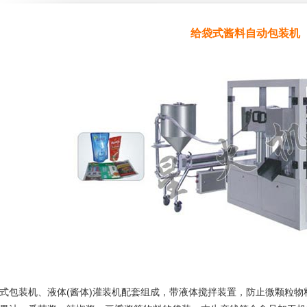
给袋式酱料自动包装机
式包装机、液体(酱体)灌装机配套组成，带液体搅拌装置，防止微颗粒