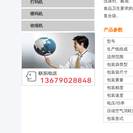
洗涤剂、酱油、
打码机
食品卫生要求的
喷码机
复合袋。
收缩机
产品参数
型号
生产线组成
适用范围
包装袋类型
包装袋尺寸
包装重量
包装精度
包装速度
电压/功率
压缩空气消耗
包装形式