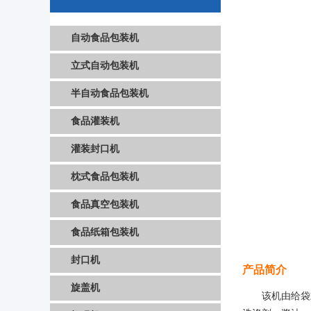
自动食品包装机
立式自动包装机
半自动食品包装机
食品灌装机
灌装封口机
枕式食品包装机
食品真空包装机
食品纸箱包装机
封口机
产品简介
旋盖机
该机由给袋