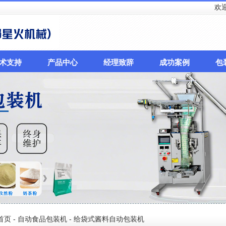
欢迎来到
术支持
产品中心
经理致辞
成功案例
包
首页
-
自动食品包装机
- 给袋式酱料自动包装机