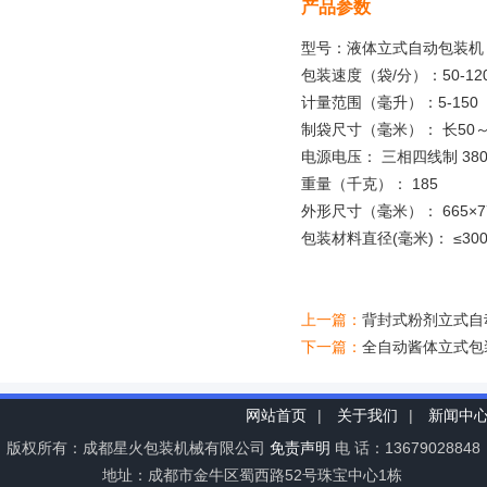
产品参数
型号：液体立式自动包装机
包装速度（袋/分）：50-12
计量范围（毫升）：5-150
制袋尺寸（毫米）： 长50～1
电源电压： 三相四线制 380V
重量（千克）： 185
外形尺寸（毫米）： 665×77
包装材料直径(毫米)： ≤30
上一篇：
背封式粉剂立式自
下一篇：
全自动酱体立式包
网站首页
|
关于我们
|
新闻中
版权所有：成都星火包装机械有限公司
免责声明
电 话：13679028848
地址：成都市金牛区蜀西路52号珠宝中心1栋