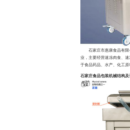
石家庄市惠康食品有限
业，主要经营速冻肉食、速
于食品药品、水产、化工原
石家庄食品包装机械结构及