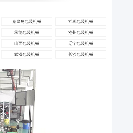
秦皇岛包装机械
邯郸包装机械
承德包装机械
沧州包装机械
山西包装机械
辽宁包装机械
武汉包装机械
长沙包装机械