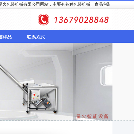
械有限公司网站，主要有各种包装机械、食品包装机械，电话：1367902
装样品
联系方式