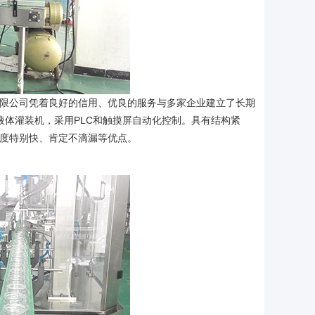
限公司凭着良好的信用、优良的服务与多家企业建立了长期
式液体灌装机，采用PLC和触摸屏自动化控制。具有结构紧
度特别快、肯定不滴漏等优点。